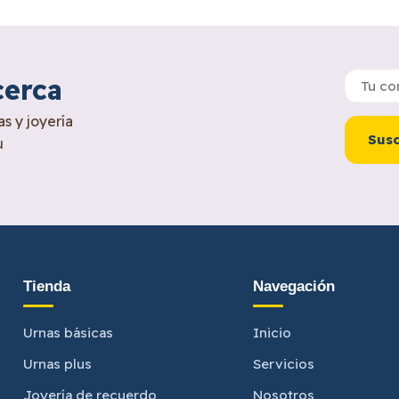
cerca
s y joyería
Susc
u
Tienda
Navegación
Urnas básicas
Inicio
Urnas plus
Servicios
Joyería de recuerdo
Nosotros