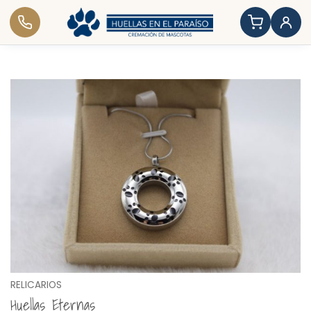
Saltar
al
contenido
RELICARIOS
Huellas Eternas